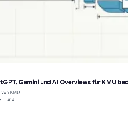
atGPT, Gemini und AI Overviews für KMU be
it von KMU
A-T und